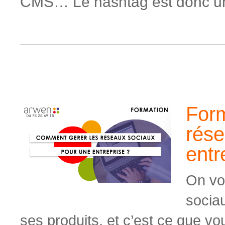
CMS… Le hashtag est donc un
Form
rése
entr
On vou
socia
ses produits, et c’est ce que vo