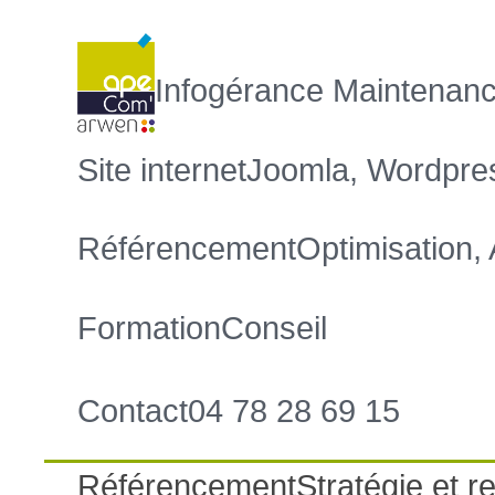
Infogérance
Maintenanc
Site internet
Joomla, Wordpre
Référencement
Optimisation,
Formation
Conseil
Contact
04 78 28 69 15
Référencement
Stratégie et re