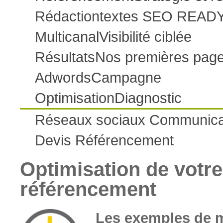
Rédaction
textes SEO READ
Multicanal
Visibilité ciblée
Résultats
Nos premières pag
Adwords
Campagne
Optimisation
Diagnostic
Réseaux sociaux
Communica
Devis
Référencement
Optimisation de votre 
référencement
Les exemples de 