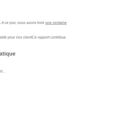
.
A ce jour, nous avons livré
une centaine
alité pour nos clientCe rapport contribue
atique
net…