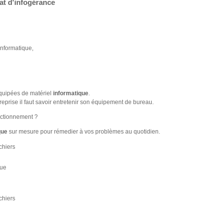
at d'infogérance
informatique,
équipées de matériel
informatique
.
treprise il faut savoir entretenir son équipement de bureau.
nctionnement ?
que
sur mesure pour rémedier à vos problèmes au quotidien.
chiers
que
chiers