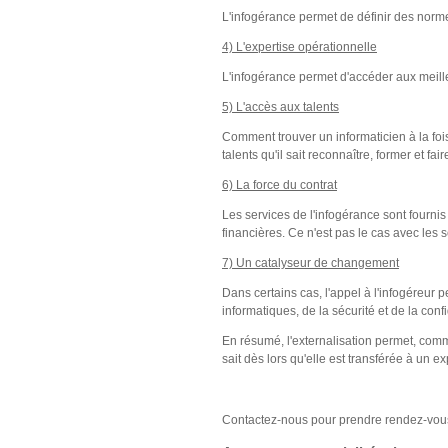
L'infogérance permet de définir des normes 
4) L'expertise opérationnelle
L'infogérance permet d'accéder aux meilleu
5) L'accès aux talents
Comment trouver un informaticien à la foi
talents qu'il sait reconnaître, former et 
6) La force du contrat
Les services de l'infogérance sont fourni
financières. Ce n'est pas le cas avec les s
7) Un catalyseur de changement
Dans certains cas, l'appel à l'infogéreur
informatiques, de la sécurité et de la co
En résumé, l'externalisation permet, comm
sait dès lors qu'elle est transférée à un e
Contactez-nous pour prendre rendez-vous 