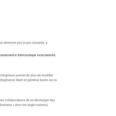
tique devenue peu à peu courante, y
aintenance informatique externalisée
,
n infogéreur permet de plus de modifier
infogérance étant en général basés sur la
 ses collaborateurs de se décharger des
 Business » pour les anglo-saxons).