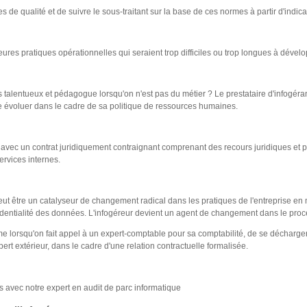
de qualité et de suivre le sous-traitant sur la base de ces normes à partir d'indicat
res pratiques opérationnelles qui seraient trop difficiles ou trop longues à dévelo
s talentueux et pédagogue lorsqu'on n'est pas du métier ? Le prestataire d'infogér
faire évoluer dans le cadre de sa politique de ressources humaines.
s avec un contrat juridiquement contraignant comprenant des recours juridiques et p
ervices internes.
 peut être un catalyseur de changement radical dans les pratiques de l'entreprise e
nfidentialité des données. L'infogéreur devient un agent de changement dans le pro
e lorsqu'on fait appel à un expert-comptable pour sa comptabilité, de se décharge
xpert extérieur, dans le cadre d'une relation contractuelle formalisée.
avec notre expert en audit de parc informatique